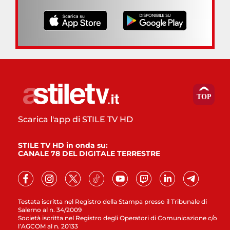
Scarica l'app di STILE TV HD
STILE TV HD in onda su:
CANALE 78 DEL DIGITALE TERRESTRE
Testata iscritta nel Registro della Stampa presso il Tribunale di
Salerno al n. 34/2009
Società iscritta nel Registro degli Operatori di Comunicazione c/o
l’AGCOM al n. 20133