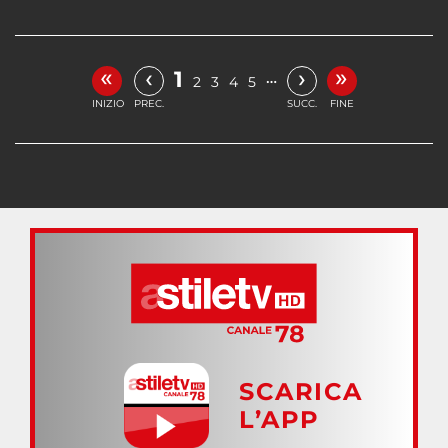
«
»
‹
›
1
…
2
3
4
5
INIZIO
PREC.
SUCC.
FINE
SCARICA
L’APP