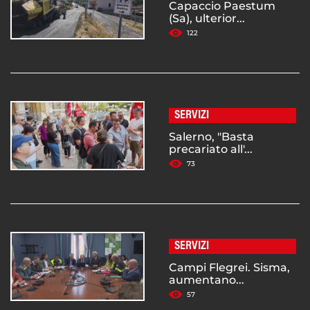
Capaccio Paestum
(Sa), ulterior...
122
SERVIZI
Salerno, "Basta
precariato all'...
73
SERVIZI
Campi Flegrei. Sisma,
aumentano...
57