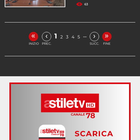
63
«
»
‹
›
1
…
2
3
4
5
INIZIO
PREC.
SUCC.
FINE
SCARICA