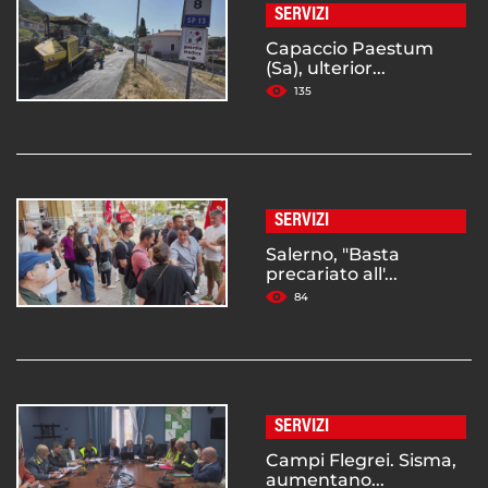
SERVIZI
Capaccio Paestum
(Sa), ulterior...
135
SERVIZI
Salerno, "Basta
precariato all'...
84
SERVIZI
Campi Flegrei. Sisma,
aumentano...