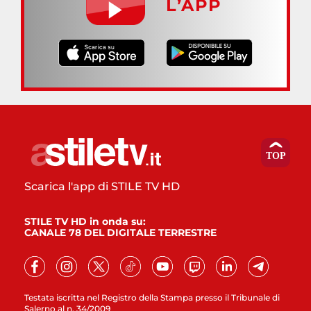
L’APP
Scarica l'app di STILE TV HD
STILE TV HD in onda su:
CANALE 78 DEL DIGITALE TERRESTRE
Testata iscritta nel Registro della Stampa presso il Tribunale di
Salerno al n. 34/2009