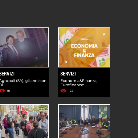
SERVIZI
SERVIZI
Agropoli (SA), gli anni con
Economia&Finanza,
Di ...
Eurofinance: ...
91
122