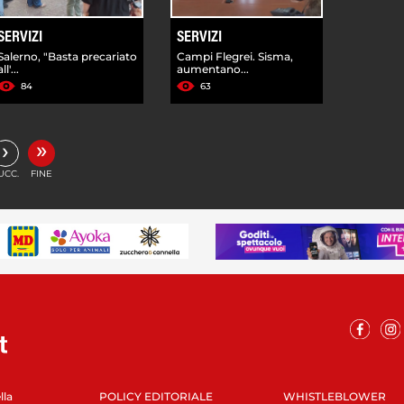
SERVIZI
SERVIZI
Salerno, "Basta precariato
Campi Flegrei. Sisma,
all'...
aumentano...
84
63
»
›
UCC.
FINE
lla
POLICY EDITORIALE
WHISTLEBLOWER