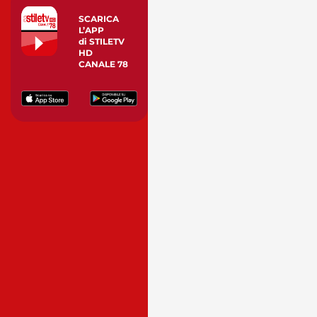
SCARICA
L’APP
di STILETV
HD
CANALE 78