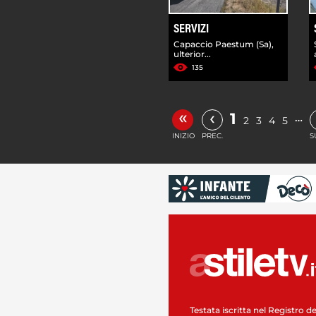
SERVIZI
Capaccio Paestum (Sa),
ulterior...
135
«
‹
1
…
2
3
4
5
INIZIO
PREC.
S
Testata iscritta nel Registro de