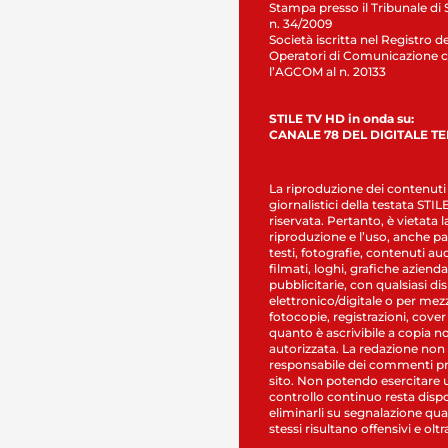
Stampa presso il Tribunale di 
n. 34/2009
Società iscritta nel Registro de
Operatori di Comunicazione c
l’AGCOM al n. 20133
STILE TV HD in onda su:
CANALE 78 DEL DIGITALE T
La riproduzione dei contenuti
giornalistici della testata STI
riservata. Pertanto, è vietata l
riproduzione e l’uso, anche par
testi, fotografie, contenuti au
filmati, loghi, grafiche aziendal
pubblicitarie, con qualsiasi di
elettronico/digitale o per mez
fotocopie, registrazioni, cover
quanto è ascrivibile a copia n
autorizzata. La redazione non
responsabile dei commenti pr
sito. Non potendo esercitare 
controllo continuo resta dispo
eliminarli su segnalazione qual
stessi risultano offensivi e oltr