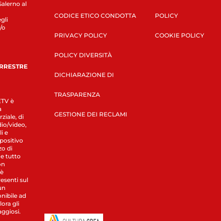
Salerno al
CODICE ETICO CONDOTTA
POLICY
gli
/o
PRIVACY POLICY
COOKIE POLICY
POLICY DIVERSITÀ
ERRESTRE
DICHIARAZIONE DI
TRASPARENZA
LETV è
a
GESTIONE DEI RECLAMI
ziale, di
dio/video,
i e
spositivo
zo di
 e tutto
on
 è
esenti sul
un
nibile ad
ora gli
aggiosi.