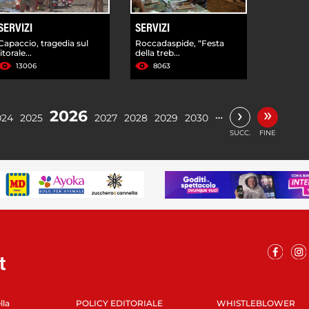
SERVIZI
SERVIZI
Capaccio, tragedia sul
Roccadaspide, “Festa
litorale...
della treb...
13006
8063
»
›
2026
…
024
2025
2027
2028
2029
2030
SUCC.
FINE
lla
POLICY EDITORIALE
WHISTLEBLOWER