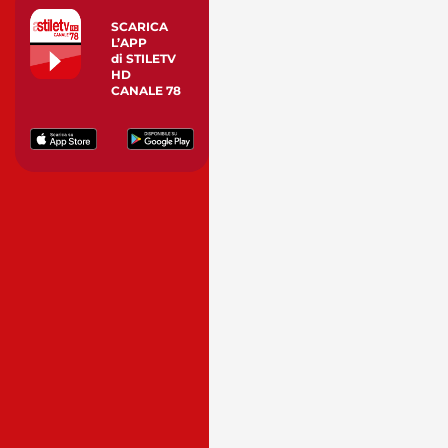
SCARICA
L’APP
di STILETV
HD
CANALE 78