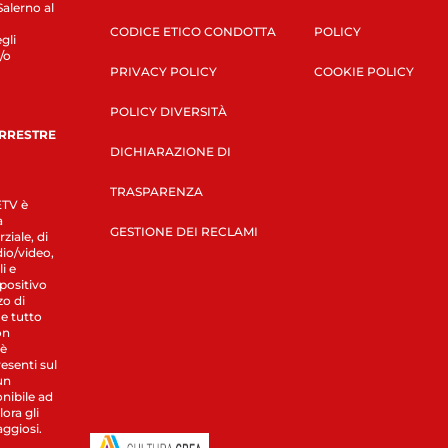
Salerno al
CODICE ETICO CONDOTTA
POLICY
gli
/o
PRIVACY POLICY
COOKIE POLICY
POLICY DIVERSITÀ
ERRESTRE
DICHIARAZIONE DI
TRASPARENZA
LETV è
a
GESTIONE DEI RECLAMI
ziale, di
dio/video,
i e
spositivo
zo di
 e tutto
on
 è
esenti sul
un
nibile ad
ora gli
aggiosi.