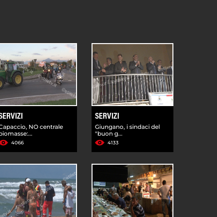
SERVIZI
SERVIZI
Capaccio, NO centrale
Giungano, i sindaci del
biomasse:...
"buon g...
4066
4133