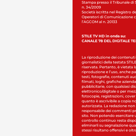
Stampa presso il Tribunale di 
n. 34/2009
Società iscritta nel Registro de
Operatori di Comunicazione c
l’AGCOM al n. 20133
STILE TV HD in onda su:
CANALE 78 DEL DIGITALE T
La riproduzione dei contenuti
giornalistici della testata STI
riservata. Pertanto, è vietata l
riproduzione e l’uso, anche par
testi, fotografie, contenuti au
filmati, loghi, grafiche aziendal
pubblicitarie, con qualsiasi di
elettronico/digitale o per mez
fotocopie, registrazioni, cover
quanto è ascrivibile a copia n
autorizzata. La redazione non
responsabile dei commenti pr
sito. Non potendo esercitare 
controllo continuo resta dispo
eliminarli su segnalazione qual
stessi risultano offensivi e oltr