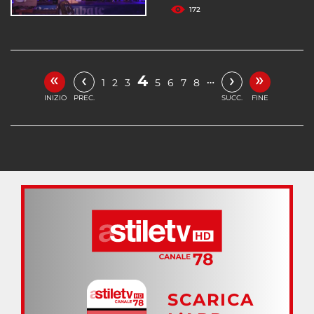
172
«
»
‹
›
4
…
1
2
3
5
6
7
8
INIZIO
PREC.
SUCC.
FINE
SCARICA