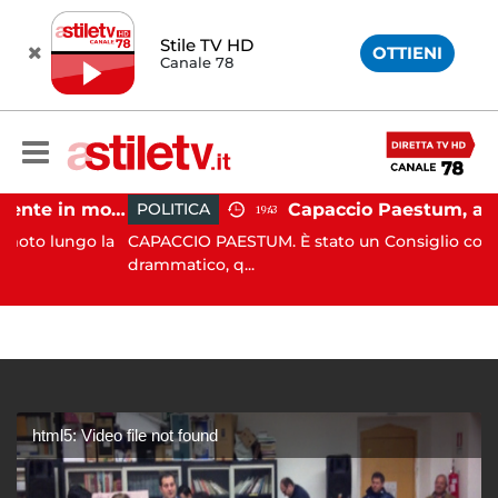
Stile TV HD
OTTIENI
Canale 78
Castellabate, incidente in moto: 27enne in ospedale
POLITICA
19:43
ungo la
CAPACCIO PAESTUM. È stato un Consiglio comunale
drammatico, q...
html5: Video file not found