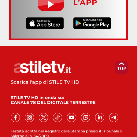
L’APP
Scarica l'app di STILE TV HD
STILE TV HD in onda su:
CANALE 78 DEL DIGITALE TERRESTRE
Testata iscritta nel Registro della Stampa presso il Tribunale di
Salerno al n. 34/2009