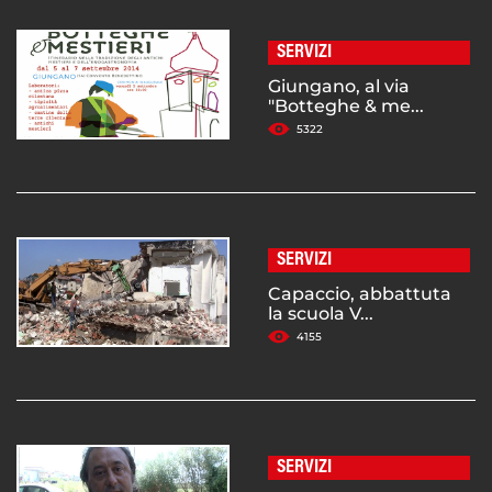
SERVIZI
Giungano, al via
"Botteghe & me...
5322
SERVIZI
Capaccio, abbattuta
la scuola V...
4155
SERVIZI