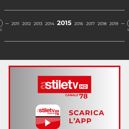
2015
…
…
2011
2012
2013
2014
2016
2017
2018
2019
C.
S
SCARICA
L’APP