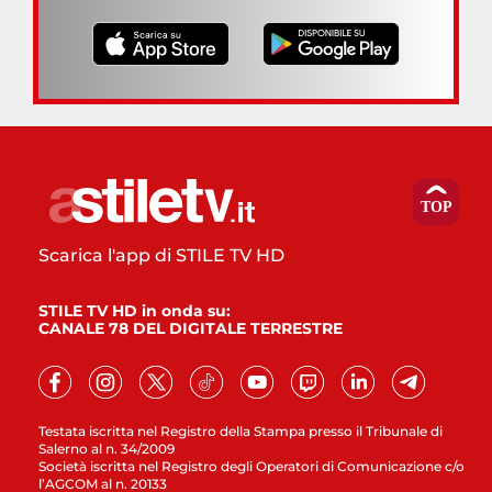
Scarica l'app di STILE TV HD
STILE TV HD in onda su:
CANALE 78 DEL DIGITALE TERRESTRE
Testata iscritta nel Registro della Stampa presso il Tribunale di
Salerno al n. 34/2009
Società iscritta nel Registro degli Operatori di Comunicazione c/o
l’AGCOM al n. 20133