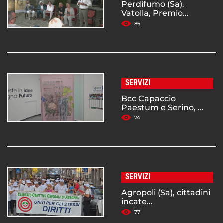
Perdifumo (Sa).
Vatolla, Premio...
86
SERVIZI
Bcc Capaccio
Paestum e Serino, ...
74
SERVIZI
Agropoli (Sa), cittadini
incate...
77