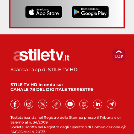
Scarica l'app di STILE TV HD
STILE TV HD in onda su:
CANALE 78 DEL DIGITALE TERRESTRE
Testata iscritta nel Registro della Stampa presso il Tribunale di
Salerno al n. 34/2009
Società iscritta nel Registro degli Operatori di Comunicazione c/o
l’AGCOM al n. 20133