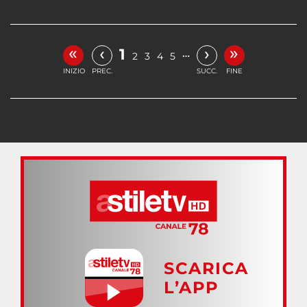
«
»
‹
›
1
…
2
3
4
5
INIZIO
PREC.
SUCC.
FINE
SCARICA
L’APP