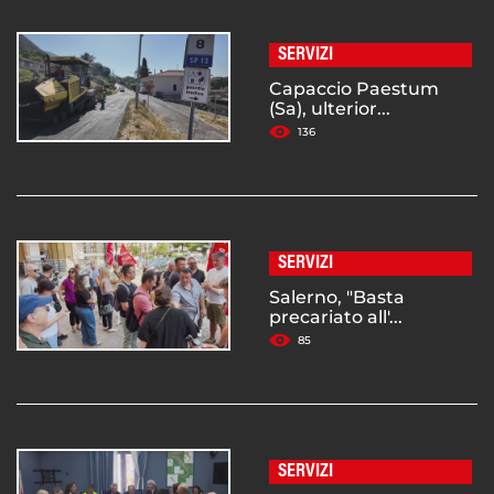
SERVIZI
Capaccio Paestum
(Sa), ulterior...
136
SERVIZI
Salerno, "Basta
precariato all'...
85
SERVIZI