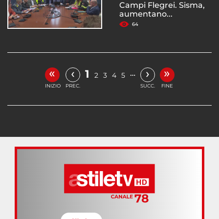
Campi Flegrei. Sisma,
aumentano...
64
«
»
‹
›
1
…
2
3
4
5
INIZIO
PREC.
SUCC.
FINE