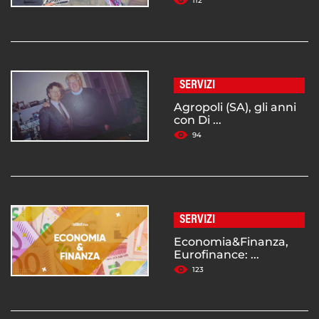
112
SERVIZI
Agropoli (SA), gli anni
con Di ...
94
SERVIZI
Economia&Finanza,
Eurofinance: ...
123