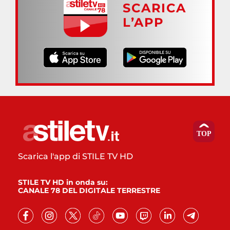
SCARICA
L’APP
Scarica l'app di STILE TV HD
STILE TV HD in onda su:
CANALE 78 DEL DIGITALE TERRESTRE