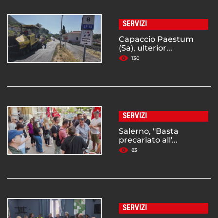
SERVIZI
Capaccio Paestum
(Sa), ulterior...
130
SERVIZI
Salerno, "Basta
precariato all'...
83
SERVIZI