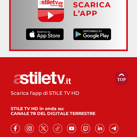
SCARICA
L’APP
Scarica l'app di STILE TV HD
STILE TV HD in onda su:
CANALE 78 DEL DIGITALE TERRESTRE