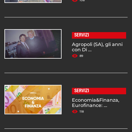
108
SERVIZI
Agropoli (SA), gli anni
con Di ...
89
SERVIZI
Economia&Finanza,
Eurofinance: ...
118