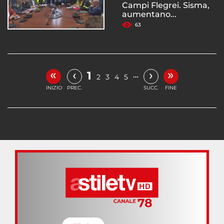
Campi Flegrei. Sisma,
aumentano...
63
«
»
‹
›
1
…
2
3
4
5
INIZIO
PREC.
SUCC.
FINE