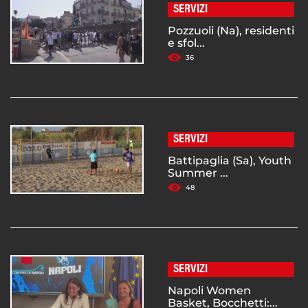
SERVIZI
Pozzuoli (Na), residenti
e sfol...
36
SERVIZI
Battipaglia (Sa), Youth
Summer ...
48
SERVIZI
Napoli Women
Basket, Bocchetti:...