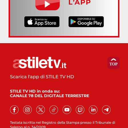
L’APP
Scarica l'app di STILE TV HD
STILE TV HD in onda su:
CANALE 78 DEL DIGITALE TERRESTRE
Testata iscritta nel Registro della Stampa presso il Tribunale di
Salerno al n. 34/2009