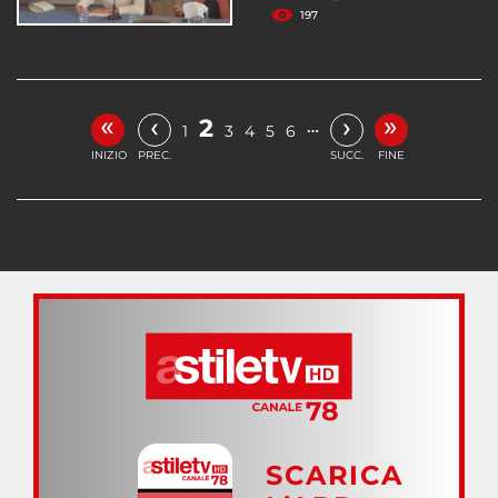
197
«
»
‹
›
2
…
1
3
4
5
6
INIZIO
PREC.
SUCC.
FINE
SCARICA