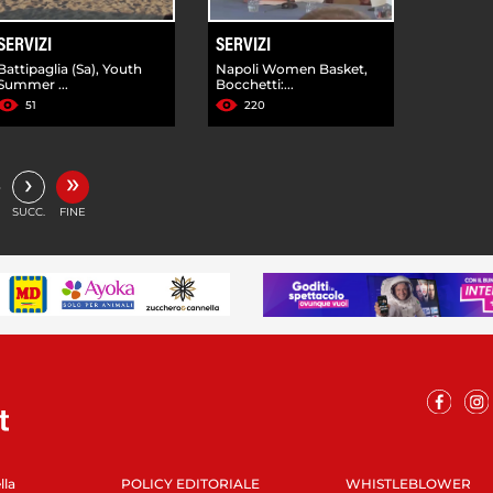
SERVIZI
SERVIZI
Battipaglia (Sa), Youth
Napoli Women Basket,
Summer ...
Bocchetti:...
51
220
»
›
…
SUCC.
FINE
lla
POLICY EDITORIALE
WHISTLEBLOWER