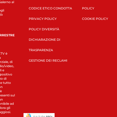
Salerno al
CODICE ETICO CONDOTTA
POLICY
gli
/o
PRIVACY POLICY
COOKIE POLICY
POLICY DIVERSITÀ
ERRESTRE
DICHIARAZIONE DI
TRASPARENZA
LETV è
a
GESTIONE DEI RECLAMI
ziale, di
dio/video,
i e
spositivo
zo di
 e tutto
on
 è
esenti sul
un
nibile ad
ora gli
aggiosi.