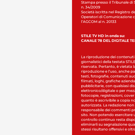
Stampa presso il Tribunale di 
n. 34/2009
Società iscritta nel Registro de
Operatori di Comunicazione c
l’AGCOM al n. 20133
STILE TV HD in onda su:
CANALE 78 DEL DIGITALE T
La riproduzione dei contenuti
giornalistici della testata STI
riservata. Pertanto, è vietata l
riproduzione e l’uso, anche par
testi, fotografie, contenuti au
filmati, loghi, grafiche aziendal
pubblicitarie, con qualsiasi di
elettronico/digitale o per mez
fotocopie, registrazioni, cover
quanto è ascrivibile a copia n
autorizzata. La redazione non
responsabile dei commenti pr
sito. Non potendo esercitare 
controllo continuo resta dispo
eliminarli su segnalazione qual
stessi risultano offensivi e oltr