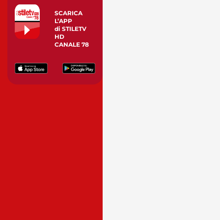
SCARICA
L’APP
di STILETV
HD
CANALE 78