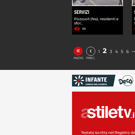
SERVIZI
Pozzuoli (Na), residenti e
sfol...
39
«
‹
2
1
3
4
5
6
INIZIO
PREC.
Testata iscritta nel Registro de