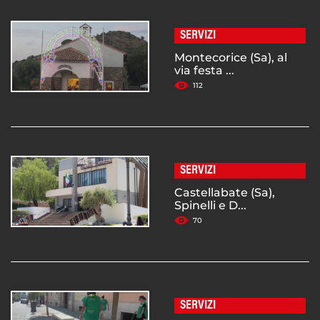
SERVIZI
Montecorice (Sa), al
via festa ...
112
SERVIZI
Castellabate (Sa),
Spinelli e D...
70
SERVIZI