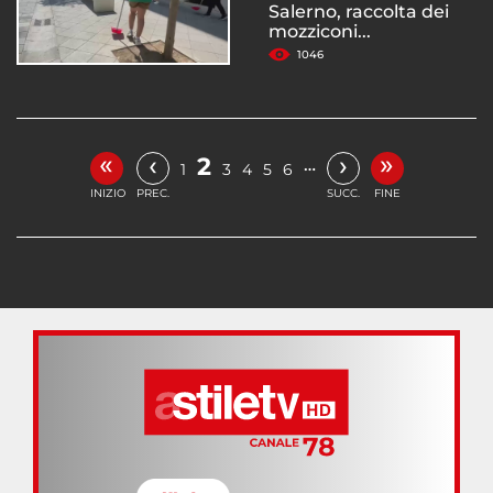
Salerno, raccolta dei
mozziconi...
1046
«
»
‹
›
2
…
1
3
4
5
6
INIZIO
PREC.
SUCC.
FINE