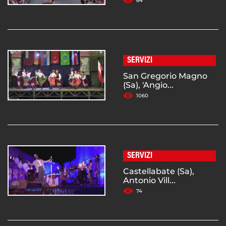
64
SERVIZI
San Gregorio Magno
(Sa), 'Angio...
1060
SERVIZI
Castellabate (Sa),
Antonio Vill...
74