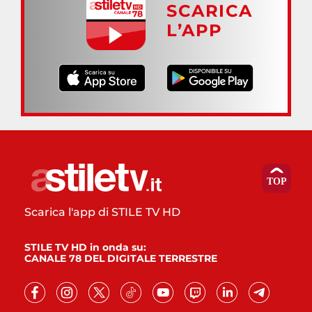
SCARICA
L’APP
Scarica l'app di STILE TV HD
STILE TV HD in onda su:
CANALE 78 DEL DIGITALE TERRESTRE