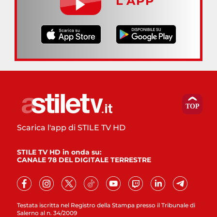
L’APP
Scarica l'app di STILE TV HD
STILE TV HD in onda su:
CANALE 78 DEL DIGITALE TERRESTRE
Testata iscritta nel Registro della Stampa presso il Tribunale di
Salerno al n. 34/2009