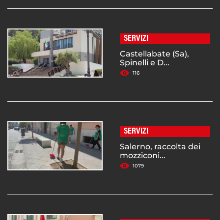
SERVIZI
Castellabate (Sa),
Spinelli e D...
116
SERVIZI
Salerno, raccolta dei
mozziconi...
1079