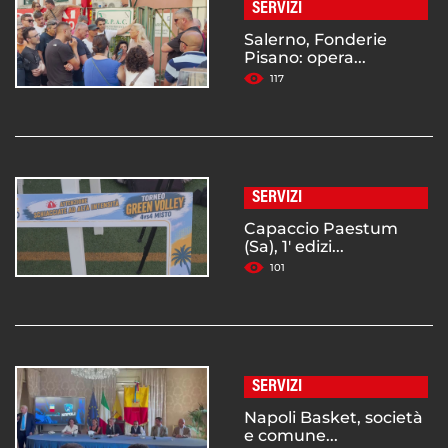
SERVIZI
Salerno, Fonderie
Pisano: opera...
117
SERVIZI
Capaccio Paestum
(Sa), 1' edizi...
101
SERVIZI
Napoli Basket, società
e comune...