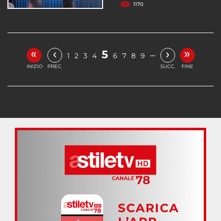
1170
«
»
‹
›
5
…
1
2
3
4
6
7
8
9
INIZIO
PREC.
SUCC.
FINE
SCARICA