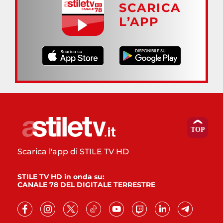
SCARICA
L’APP
Scarica l'app di STILE TV HD
STILE TV HD in onda su:
CANALE 78 DEL DIGITALE TERRESTRE