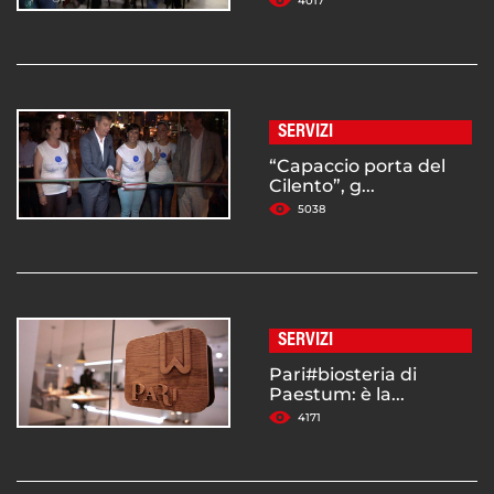
4017
SERVIZI
“Capaccio porta del
Cilento”, g...
5038
SERVIZI
Pari#biosteria di
Paestum: è la...
4171