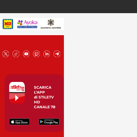
SCARICA
L’APP
di STILETV
HD
CANALE 78