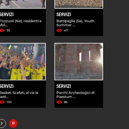
SERVIZI
SERVIZI
Pozzuoli (Na), residenti e
Battipaglia (Sa), Youth
sfol...
Summer ...
35
47
SERVIZI
SERVIZI
Basket. Scafati, al via la
Parchi Archeologici di
sest...
Paestum ...
1151
86
»
›