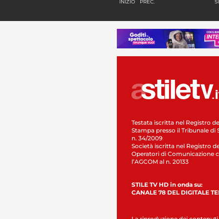
INIZIO
PREC.
S
Testata iscritta nel Registro de
Stampa presso il Tribunale di 
n. 34/2009
Società iscritta nel Registro de
Operatori di Comunicazione c
l’AGCOM al n. 20133
STILE TV HD in onda su:
CANALE 78 DEL DIGITALE T
La riproduzione dei contenuti