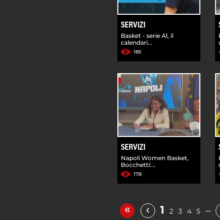
SERVIZI
Basket - serie A1, il
calendari...
185
SERVIZI
Napoli Women Basket,
Bocchetti:...
178
«
‹
1
…
2
3
4
5