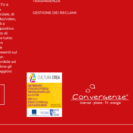
TRASPARENZA
LETV è
a
GESTIONE DEI RECLAMI
ziale, di
dio/video,
i e
spositivo
zo di
 e tutto
on
 è
esenti sul
un
nibile ad
ora gli
aggiosi.