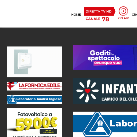
HOME
CR