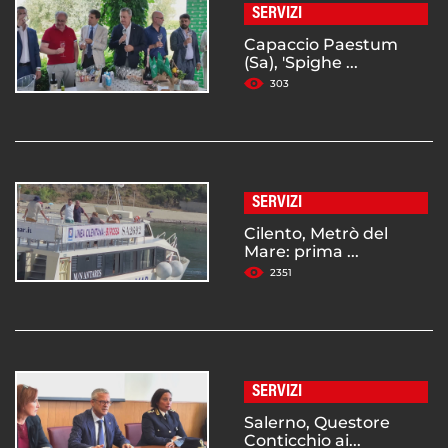
SERVIZI
Capaccio Paestum
(Sa), 'Spighe ...
303
SERVIZI
Cilento, Metrò del
Mare: prima ...
2351
SERVIZI
Salerno, Questore
Conticchio ai...