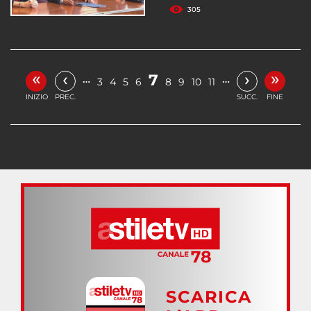
305
«
»
‹
›
7
…
…
3
4
5
6
8
9
10
11
INIZIO
PREC.
SUCC.
FINE
SCARICA