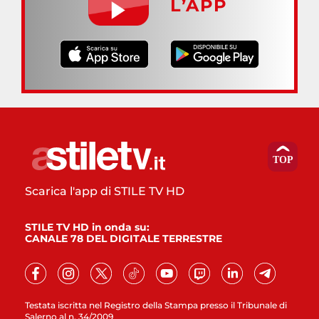
L’APP
Scarica l'app di STILE TV HD
STILE TV HD in onda su:
CANALE 78 DEL DIGITALE TERRESTRE
Testata iscritta nel Registro della Stampa presso il Tribunale di
Salerno al n. 34/2009