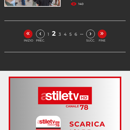
140
«
»
‹
›
2
…
1
3
4
5
6
INIZIO
PREC.
SUCC.
FINE
SCARICA