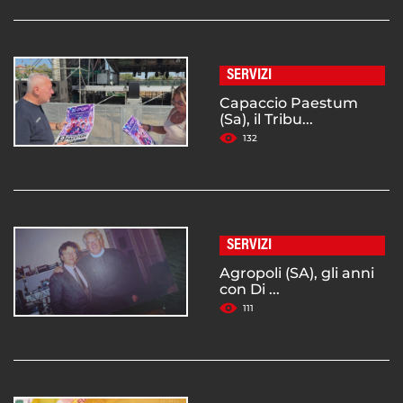
SERVIZI
Capaccio Paestum
(Sa), il Tribu...
132
SERVIZI
Agropoli (SA), gli anni
con Di ...
111