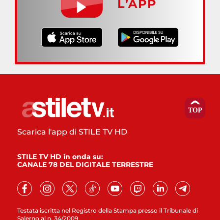
L’APP
Scarica l'app di STILE TV HD
STILE TV HD in onda su:
CANALE 78 DEL DIGITALE TERRESTRE
Testata iscritta nel Registro della Stampa presso il Tribunale di
Salerno al n. 34/2009