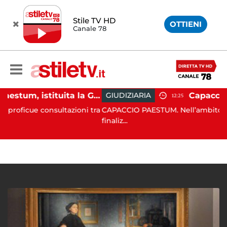
Stile TV HD
OTTIENI
Canale 78
Capaccio Paestum, istituita la Guardia Medica Turistica presso il Psaut di Piazza Santini
GIUDIZIARIA
12:25
onsultazioni tra
CAPACCIO PAESTUM. Nell’ambito delle costanti
finaliz...