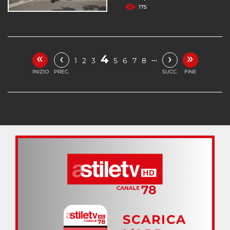
175
«
»
‹
›
4
…
1
2
3
5
6
7
8
INIZIO
PREC.
SUCC.
FINE
SCARICA