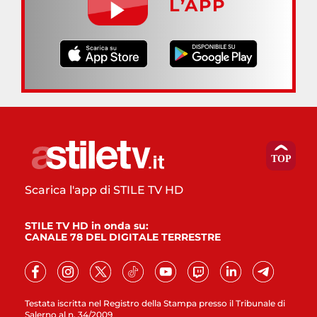
L’APP
Scarica l'app di STILE TV HD
STILE TV HD in onda su:
CANALE 78 DEL DIGITALE TERRESTRE
Testata iscritta nel Registro della Stampa presso il Tribunale di
Salerno al n. 34/2009