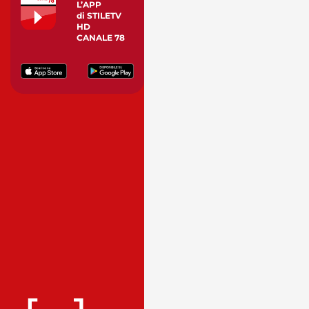
L’APP
di STILETV
HD
CANALE 78