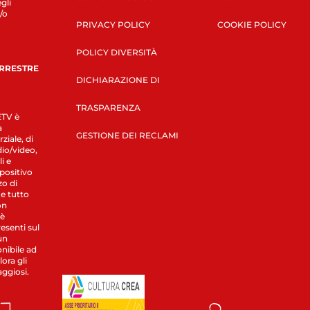
gli
/o
PRIVACY POLICY
COOKIE POLICY
POLICY DIVERSITÀ
ERRESTRE
DICHIARAZIONE DI
TRASPARENZA
LETV è
a
GESTIONE DEI RECLAMI
ziale, di
dio/video,
i e
spositivo
zo di
 e tutto
on
 è
esenti sul
un
nibile ad
ora gli
aggiosi.