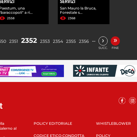
SERVIZI
SERVIZI
Paestum, una
San Mauro la Bruca,
"baraccopoli" a ri...
Forestale s...
2558
2368
»
›
2352
…
350
2351
2353
2354
2355
2356
SUCC.
FINE
lla
POLICY EDITORIALE
WHISTLEBLOWER
Salerno al
CODICE ETICO CONDOTTA
POLICY