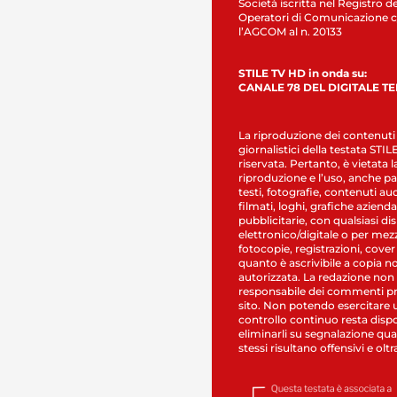
Società iscritta nel Registro de
Operatori di Comunicazione c
l’AGCOM al n. 20133
STILE TV HD in onda su:
CANALE 78 DEL DIGITALE T
La riproduzione dei contenuti
giornalistici della testata STI
riservata. Pertanto, è vietata l
riproduzione e l’uso, anche par
testi, fotografie, contenuti au
filmati, loghi, grafiche aziendal
pubblicitarie, con qualsiasi di
elettronico/digitale o per mez
fotocopie, registrazioni, cover
quanto è ascrivibile a copia n
autorizzata. La redazione non
responsabile dei commenti pr
sito. Non potendo esercitare 
controllo continuo resta dispo
eliminarli su segnalazione qual
stessi risultano offensivi e oltr