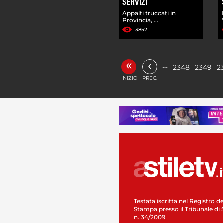
SERVIZI
Appalti truccati in
Provincia, ...
3852
«
‹
…
2348
2349
2
INIZIO
PREC.
Testata iscritta nel Registro de
Stampa presso il Tribunale di 
n. 34/2009