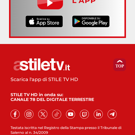
L’APP
Scarica l'app di STILE TV HD
STILE TV HD in onda su:
CANALE 78 DEL DIGITALE TERRESTRE
Testata iscritta nel Registro della Stampa presso il Tribunale di
Salerno al n. 34/2009