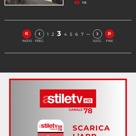
118
«
»
‹
›
3
…
1
2
4
5
6
7
INIZIO
PREC.
SUCC.
FINE
SCARICA