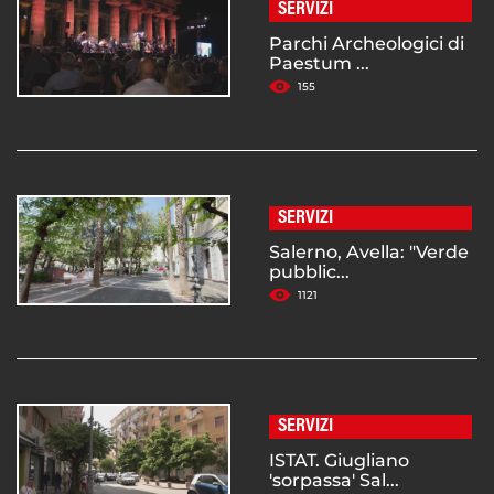
SERVIZI
Parchi Archeologici di
Paestum ...
155
SERVIZI
Salerno, Avella: "Verde
pubblic...
1121
SERVIZI
ISTAT. Giugliano
'sorpassa' Sal...