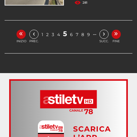
281
«
»
‹
›
5
…
1
2
3
4
6
7
8
9
INIZIO
PREC.
SUCC.
FINE
SCARICA