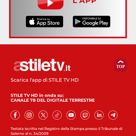
L’APP
Scarica l'app di STILE TV HD
STILE TV HD in onda su:
CANALE 78 DEL DIGITALE TERRESTRE
Testata iscritta nel Registro della Stampa presso il Tribunale di
Salerno al n. 34/2009