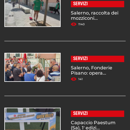
SERVIZI
Salerno, raccolta dei
mozziconi...
1140
SERVIZI
Salerno, Fonderie
Pisano: opera...
141
SERVIZI
Capaccio Paestum
(Sa), 1' edizi...