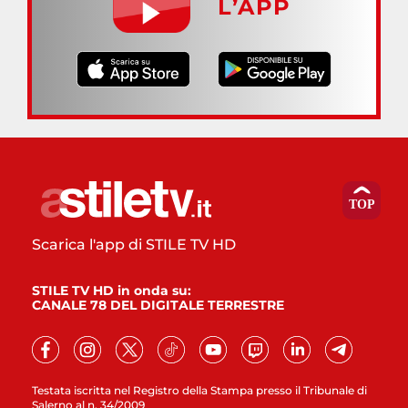
L’APP
Scarica l'app di STILE TV HD
STILE TV HD in onda su:
CANALE 78 DEL DIGITALE TERRESTRE
Testata iscritta nel Registro della Stampa presso il Tribunale di
Salerno al n. 34/2009