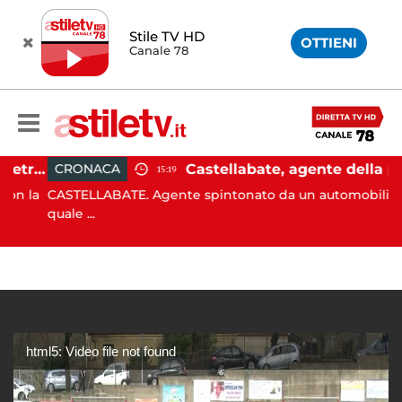
Stile TV HD
OTTIENI
Canale 78
Castellabate, barca di 12 metri resta incastrata sugli scogli: salvate 9 persone
Castellabate, agente della polizia locale aggredito per una multa: turista denunciato
CRONACA
15:19
 la
CASTELLABATE. Agente spintonato da un automobilista al
quale ...
html5: Video file not found