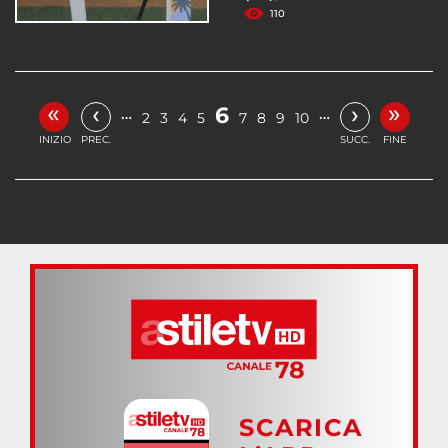
110
«
»
‹
›
6
…
…
2
3
4
5
7
8
9
10
INIZIO
PREC.
SUCC.
FINE
SCARICA