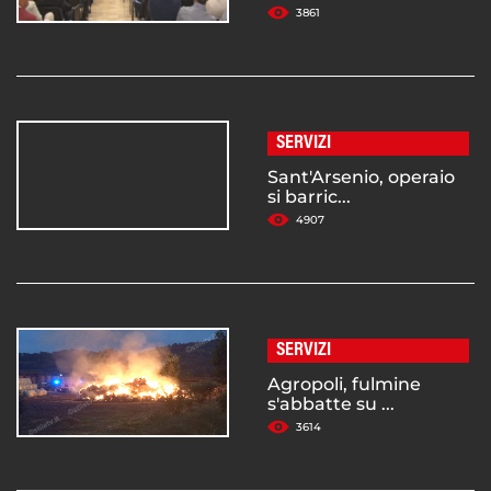
3861
SERVIZI
Sant'Arsenio, operaio
si barric...
4907
SERVIZI
Agropoli, fulmine
s'abbatte su ...
3614