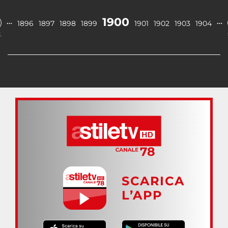
1900
…
…
1896
1897
1898
1899
1901
1902
1903
1904
.
SCARICA
L’APP