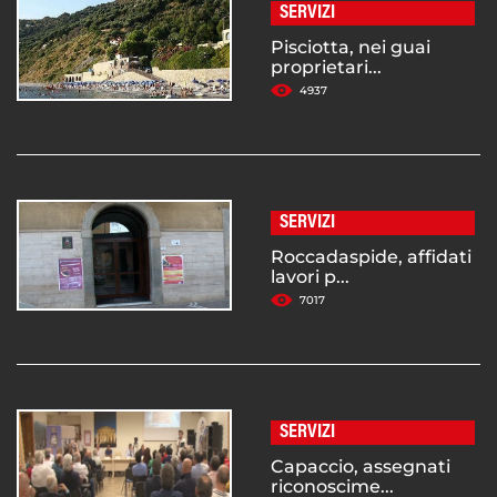
SERVIZI
Pisciotta, nei guai
proprietari...
4937
SERVIZI
Roccadaspide, affidati
lavori p...
7017
SERVIZI
Capaccio, assegnati
riconoscime...