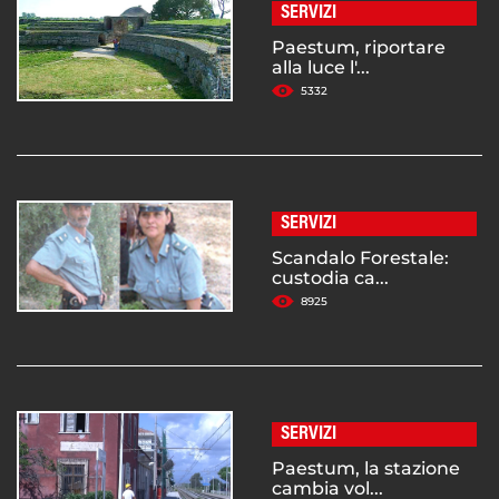
SERVIZI
Paestum, riportare
alla luce l'...
5332
SERVIZI
Scandalo Forestale:
custodia ca...
8925
SERVIZI
Paestum, la stazione
cambia vol...