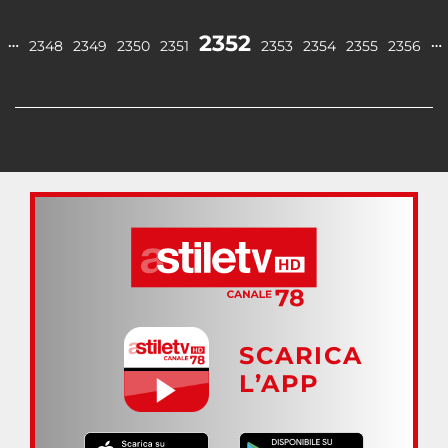
2352
…
…
2348
2349
2350
2351
2353
2354
2355
2356
SCARICA
L’APP