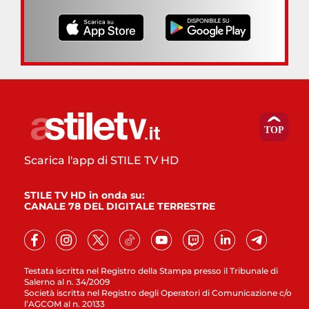
Scarica l'app di STILE TV HD
STILE TV HD in onda su:
CANALE 78 DEL DIGITALE TERRESTRE
Testata iscritta nel Registro della Stampa presso il Tribunale di
Salerno al n. 34/2009
Società iscritta nel Registro degli Operatori di Comunicazione c/o
l’AGCOM al n. 20133