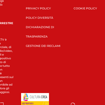
gli
/o
PRIVACY POLICY
COOKIE POLICY
POLICY DIVERSITÀ
ERRESTRE
DICHIARAZIONE DI
TRASPARENZA
LETV è
a
GESTIONE DEI RECLAMI
ziale, di
dio/video,
i e
spositivo
zo di
 e tutto
on
 è
esenti sul
un
nibile ad
ora gli
aggiosi.