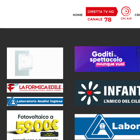
HOME
CR