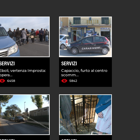
SERVIZI
SERVIZI
Eboli, vertenza Improsta:
Capaccio, furto al centro
opera...
scomm...
6458
5842