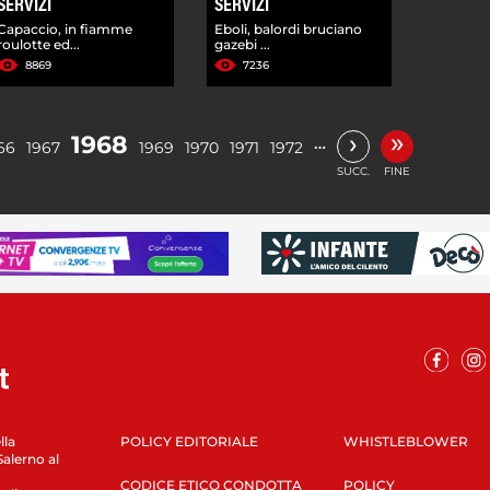
SERVIZI
SERVIZI
Capaccio, in fiamme
Eboli, balordi bruciano
roulotte ed...
gazebi ...
8869
7236
»
›
1968
…
66
1967
1969
1970
1971
1972
SUCC.
FINE
lla
POLICY EDITORIALE
WHISTLEBLOWER
Salerno al
CODICE ETICO CONDOTTA
POLICY