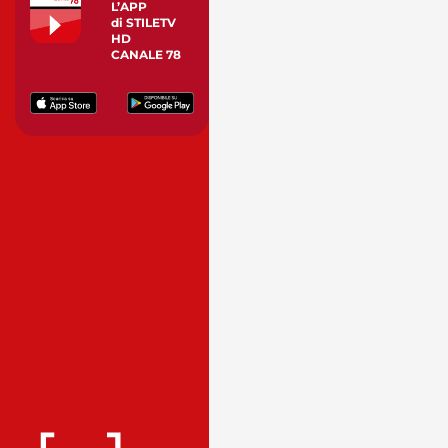
L’APP
di STILETV
HD
CANALE 78