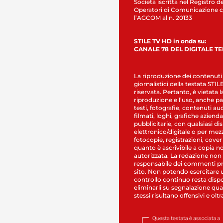
Società iscritta nel Registro de
Operatori di Comunicazione c
l’AGCOM al n. 20133
STILE TV HD in onda su:
CANALE 78 DEL DIGITALE T
La riproduzione dei contenuti
giornalistici della testata STI
riservata. Pertanto, è vietata l
riproduzione e l’uso, anche par
testi, fotografie, contenuti au
filmati, loghi, grafiche aziendal
pubblicitarie, con qualsiasi di
elettronico/digitale o per mez
fotocopie, registrazioni, cover
quanto è ascrivibile a copia n
autorizzata. La redazione non
responsabile dei commenti pr
sito. Non potendo esercitare 
controllo continuo resta dispo
eliminarli su segnalazione qual
stessi risultano offensivi e oltr