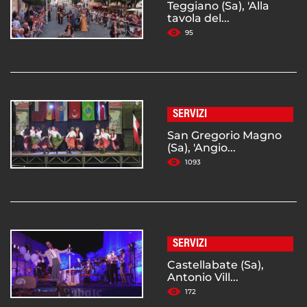
Teggiano (Sa), 'Alla
tavola del...
95
SERVIZI
San Gregorio Magno
(Sa), 'Angio...
1093
SERVIZI
Castellabate (Sa),
Antonio Vill...
172