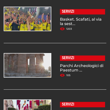
SERVIZI
Basket. Scafati, al via
la sest...
1203
SERVIZI
Parchi Archeologici di
Paestum ...
105
SERVIZI