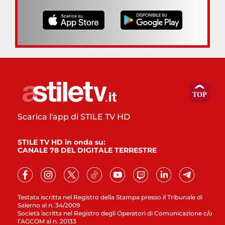
Scarica l'app di STILE TV HD
STILE TV HD in onda su:
CANALE 78 DEL DIGITALE TERRESTRE
Testata iscritta nel Registro della Stampa presso il Tribunale di
Salerno al n. 34/2009
Società iscritta nel Registro degli Operatori di Comunicazione c/o
l’AGCOM al n. 20133