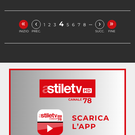
«
»
‹
›
4
…
1
2
3
5
6
7
8
INIZIO
PREC.
SUCC.
FINE
SCARICA
L’APP