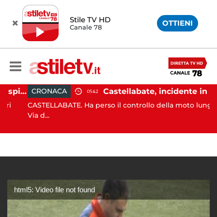
Stile TV HD
OTTIENI
Canale 78
Ischia, pusher sorpreso in spiaggia da carabinieri in Vespa
Castellabate, incidente in moto: 27enne in ospedale
CRONACA
05:42
CASTELLABATE. Ha perso il controllo della moto lungo la
Via d...
html5: Video file not found