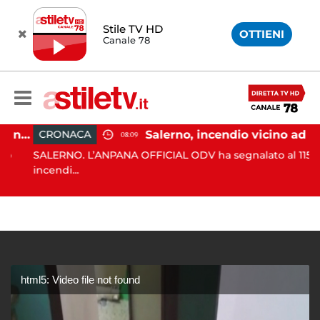
Stile TV HD
OTTIENI
Canale 78
Eboli, uomo aggredito nella notte: indagini in corso
Salerno, incendio vicino ad un traliccio: tempestivi i soccorsi
CRONACA
08:09
SALERNO. L’ANPANA OFFICIAL ODV ha segnalato al 115 un
incendi...
html5: Video file not found