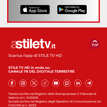
Scarica l'app di STILE TV HD
STILE TV HD in onda su:
CANALE 78 DEL DIGITALE TERRESTRE
Testata iscritta nel Registro della Stampa presso il Tribunale di
Salerno al n. 34/2009
Società iscritta nel Registro degli Operatori di Comunicazione c/o
l’AGCOM al n. 20133