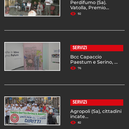
Perdifumo (Sa).
Vatolla, Premio...
92
SERVIZI
Bcc Capaccio
Paestum e Serino, ...
76
SERVIZI
Agropoli (Sa), cittadini
incate...
82