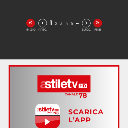
«
»
‹
›
1
…
2
3
4
5
INIZIO
PREC.
SUCC.
FINE
SCARICA
L’APP