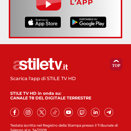
L’APP
Scarica l'app di STILE TV HD
STILE TV HD in onda su:
CANALE 78 DEL DIGITALE TERRESTRE
Testata iscritta nel Registro della Stampa presso il Tribunale di
Salerno al n. 34/2009