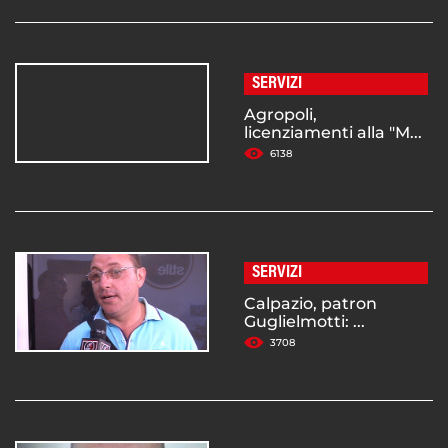
SERVIZI
Agropoli,
licenziamenti alla "M...
6138
SERVIZI
Calpazio, patron
Guglielmotti: ...
3708