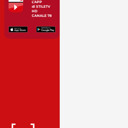
L’APP
di STILETV
HD
CANALE 78