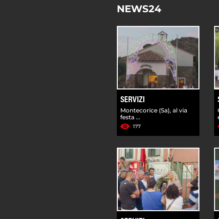
NEWS24
SERVIZI
Montecorice (Sa), al via
festa ...
177