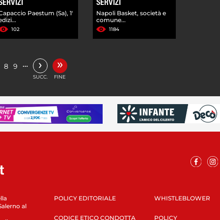
SERVIZI
SERVIZI
Capaccio Paestum (Sa), 1'
Napoli Basket, società e
edizi...
comune...
102
1184
»
›
…
8
9
SUCC.
FINE
lla
POLICY EDITORIALE
WHISTLEBLOWER
Salerno al
CODICE ETICO CONDOTTA
POLICY