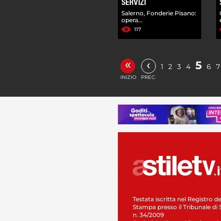
SERVIZI
Salerno, Fonderie Pisano:
opera...
117
«
‹
5
1
2
3
4
6
7
INIZIO
PREC.
Testata iscritta nel Registro de
Stampa presso il Tribunale di 
n. 34/2009