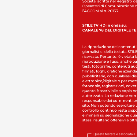
Società iscritta nel Registro de
Operatori di Comunicazione c
l’AGCOM al n. 20133
STILE TV HD in onda su:
CANALE 78 DEL DIGITALE T
La riproduzione dei contenuti
giornalistici della testata STI
riservata. Pertanto, è vietata l
riproduzione e l’uso, anche par
testi, fotografie, contenuti au
filmati, loghi, grafiche aziendal
pubblicitarie, con qualsiasi di
elettronico/digitale o per mez
fotocopie, registrazioni, cover
quanto è ascrivibile a copia n
autorizzata. La redazione non
responsabile dei commenti pr
sito. Non potendo esercitare 
controllo continuo resta dispo
eliminarli su segnalazione qual
stessi risultano offensivi e oltr