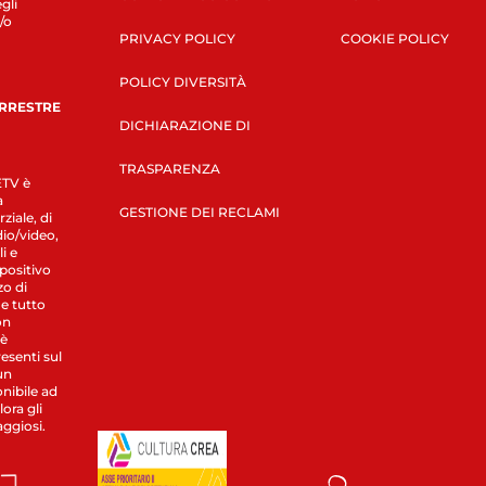
gli
/o
PRIVACY POLICY
COOKIE POLICY
POLICY DIVERSITÀ
ERRESTRE
DICHIARAZIONE DI
TRASPARENZA
LETV è
a
GESTIONE DEI RECLAMI
ziale, di
dio/video,
i e
spositivo
zo di
 e tutto
on
 è
esenti sul
un
nibile ad
ora gli
aggiosi.