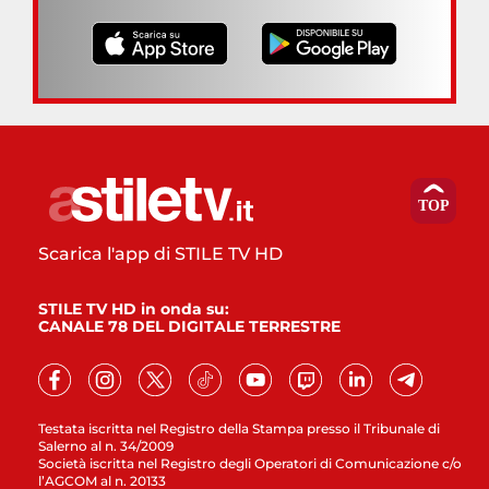
Scarica l'app di STILE TV HD
STILE TV HD in onda su:
CANALE 78 DEL DIGITALE TERRESTRE
Testata iscritta nel Registro della Stampa presso il Tribunale di
Salerno al n. 34/2009
Società iscritta nel Registro degli Operatori di Comunicazione c/o
l’AGCOM al n. 20133