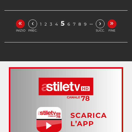
«
»
‹
›
5
…
1
2
3
4
6
7
8
9
INIZIO
PREC.
SUCC.
FINE
SCARICA
L’APP