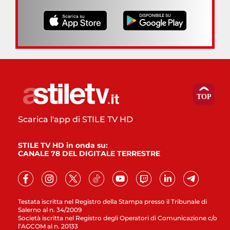
Scarica l'app di STILE TV HD
STILE TV HD in onda su:
CANALE 78 DEL DIGITALE TERRESTRE
Testata iscritta nel Registro della Stampa presso il Tribunale di
Salerno al n. 34/2009
Società iscritta nel Registro degli Operatori di Comunicazione c/o
l’AGCOM al n. 20133