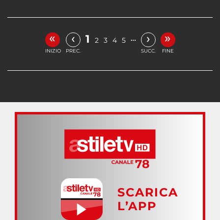
«
»
‹
›
1
…
2
3
4
5
INIZIO
PREC.
SUCC.
FINE
SCARICA
L’APP