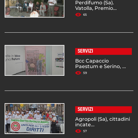
Perdifumo (Sa).
Vatolla, Premio...
65
SERVIZI
Bcc Capaccio
Paestum e Serino, ...
59
SERVIZI
Agropoli (Sa), cittadini
incate...
57