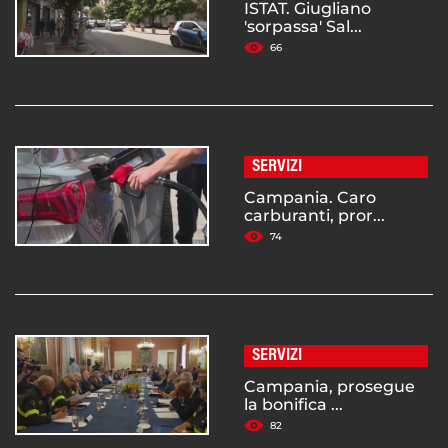
ISTAT. Giugliano
'sorpassa' Sal...
66
SERVIZI
Campania. Caro
carburanti, pror...
74
SERVIZI
Campania, prosegue
la bonifica ...
82