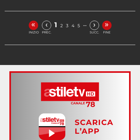
«
»
‹
›
1
…
2
3
4
5
INIZIO
PREC.
SUCC.
FINE
SCARICA
L’APP