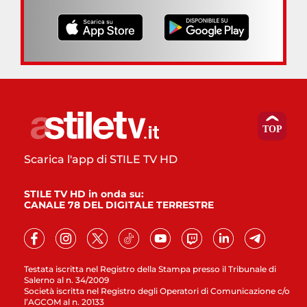
Scarica l'app di STILE TV HD
STILE TV HD in onda su:
CANALE 78 DEL DIGITALE TERRESTRE
Testata iscritta nel Registro della Stampa presso il Tribunale di
Salerno al n. 34/2009
Società iscritta nel Registro degli Operatori di Comunicazione c/o
l’AGCOM al n. 20133