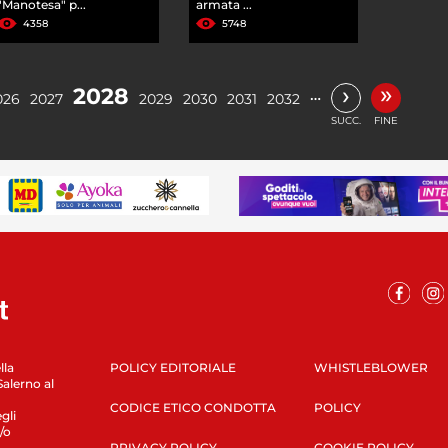
"Manotesa" p...
armata ...
4358
5748
»
›
2028
…
026
2027
2029
2030
2031
2032
SUCC.
FINE
lla
POLICY EDITORIALE
WHISTLEBLOWER
Salerno al
CODICE ETICO CONDOTTA
POLICY
gli
/o
PRIVACY POLICY
COOKIE POLICY