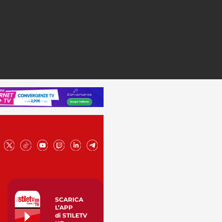
SCARICA
L’APP
di STILETV