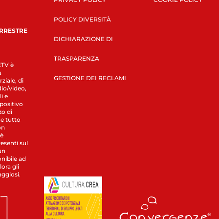
POLICY DIVERSITÀ
ERRESTRE
DICHIARAZIONE DI
TRASPARENZA
LETV è
a
GESTIONE DEI RECLAMI
ziale, di
dio/video,
i e
spositivo
zo di
 e tutto
on
 è
esenti sul
un
nibile ad
ora gli
aggiosi.