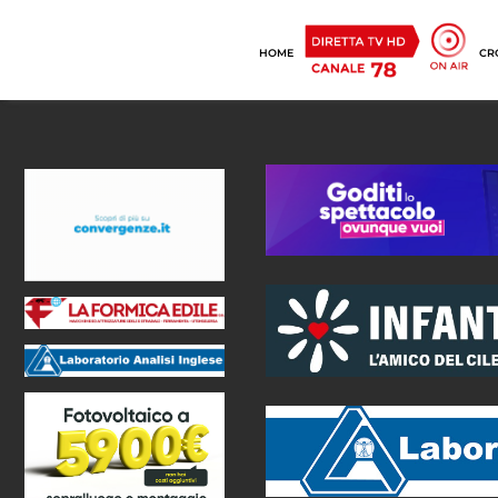
HOME
CR