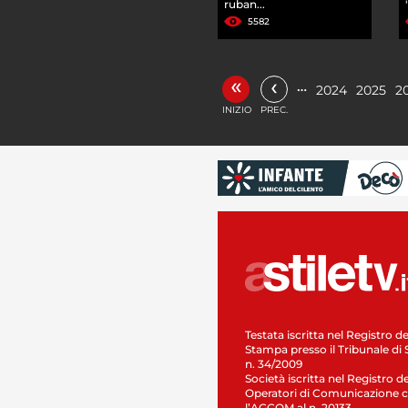
ruban...
5582
«
‹
…
2024
2025
2
INIZIO
PREC.
Testata iscritta nel Registro de
Stampa presso il Tribunale di 
n. 34/2009
Società iscritta nel Registro de
Operatori di Comunicazione c
l’AGCOM al n. 20133