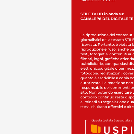
STILE TV HD in onda su:
CANALE 78 DEL DIGITALE T
La riproduzione dei contenuti
giornalistici della testata STI
riservata. Pertanto, è vietata l
riproduzione e l’uso, anche par
testi, fotografie, contenuti au
filmati, loghi, grafiche aziendal
pubblicitarie, con qualsiasi di
elettronico/digitale o per mez
fotocopie, registrazioni, cover
quanto è ascrivibile a copia n
autorizzata. La redazione non
responsabile dei commenti pr
sito. Non potendo esercitare 
controllo continuo resta dispo
eliminarli su segnalazione qual
stessi risultano offensivi e oltr