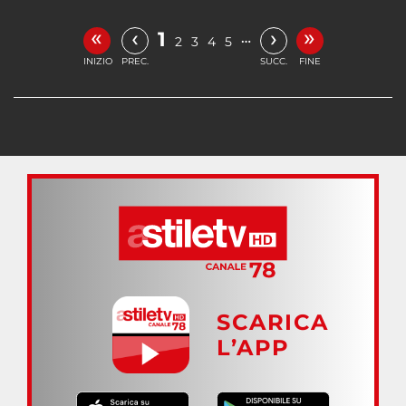
«
»
‹
›
1
…
2
3
4
5
INIZIO
PREC.
SUCC.
FINE
SCARICA
L’APP