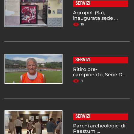
SERVIZI
Agropoli (Sa),
inaugurata sede ...
10
SERVIZI
Ritiro pre-
campionato, Serie D....
8
SERVIZI
Parchi archeologici di
Paestum ...