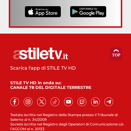
Scarica l'app di STILE TV HD
STILE TV HD in onda su:
CANALE 78 DEL DIGITALE TERRESTRE
Testata iscritta nel Registro della Stampa presso il Tribunale di
Salerno al n. 34/2009
Società iscritta nel Registro degli Operatori di Comunicazione c/o
l’AGCOM al n. 20133