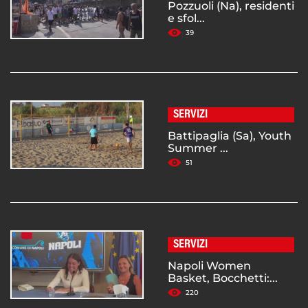
Pozzuoli (Na), residenti
e sfol...
39
SERVIZI
Battipaglia (Sa), Youth
Summer ...
51
SERVIZI
Napoli Women
Basket, Bocchetti:...
220