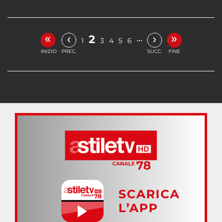
«
»
‹
›
2
…
1
3
4
5
6
INIZIO
PREC.
SUCC.
FINE
SCARICA
L’APP