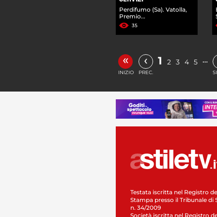
Perdifumo (Sa). Vatolla,
Premio...
35
«
‹
1
…
2
3
4
5
INIZIO
PREC.
S
Testata iscritta nel Registro de
Stampa presso il Tribunale di 
n. 34/2009
Società iscritta nel Registro de