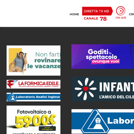
HOME
CR