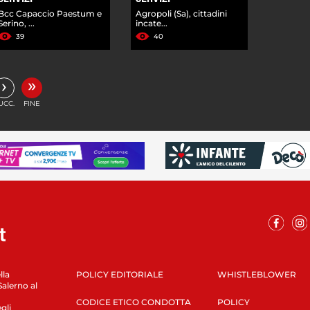
Bcc Capaccio Paestum e
Agropoli (Sa), cittadini
Serino, ...
incate...
39
40
»
›
UCC.
FINE
lla
POLICY EDITORIALE
WHISTLEBLOWER
Salerno al
CODICE ETICO CONDOTTA
POLICY
gli