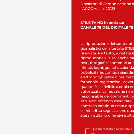
Operatori di Comunicazione c
l’AGCOM al n. 20133
STILE TV HD in onda su:
CANALE 78 DEL DIGITALE T
La riproduzione dei contenuti
giornalistici della testata STI
riservata. Pertanto, è vietata l
riproduzione e l’uso, anche par
testi, fotografie, contenuti au
filmati, loghi, grafiche aziendal
pubblicitarie, con qualsiasi di
elettronico/digitale o per mez
fotocopie, registrazioni, cover
quanto è ascrivibile a copia n
autorizzata. La redazione non
responsabile dei commenti pr
sito. Non potendo esercitare 
controllo continuo resta dispo
eliminarli su segnalazione qual
stessi risultano offensivi e oltr