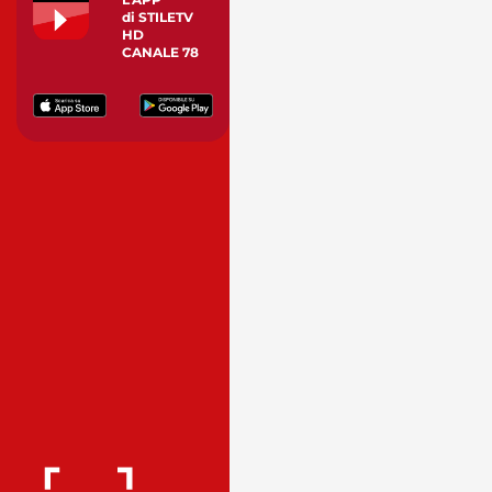
di STILETV
HD
CANALE 78