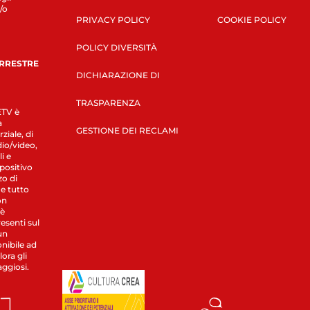
/o
PRIVACY POLICY
COOKIE POLICY
POLICY DIVERSITÀ
ERRESTRE
DICHIARAZIONE DI
TRASPARENZA
LETV è
a
GESTIONE DEI RECLAMI
ziale, di
dio/video,
i e
spositivo
zo di
 e tutto
on
 è
esenti sul
un
nibile ad
ora gli
aggiosi.