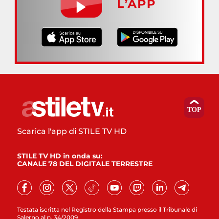
L’APP
Scarica l'app di STILE TV HD
STILE TV HD in onda su:
CANALE 78 DEL DIGITALE TERRESTRE
Testata iscritta nel Registro della Stampa presso il Tribunale di
Salerno al n. 34/2009