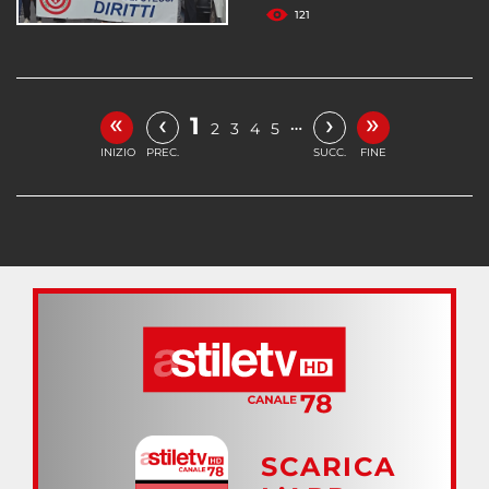
121
«
»
‹
›
1
…
2
3
4
5
INIZIO
PREC.
SUCC.
FINE
SCARICA