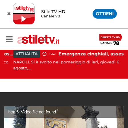
Stile TV HD
OTTIENI
Canale 78
Salerno, colpi di pistola esplosi a Pastena: paura tra i residenti
Emergenza cinghiali, assessora Serluca: “Al via il Tavolo tecnico permanente della Regione Campania”
ATTUALITÀ
15:42
co
NAPOLI. Si è svolto nel pomeriggio di ieri, giovedì 6
agosto,...
html5: Video file not found