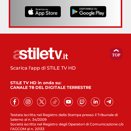
Scarica l'app di STILE TV HD
STILE TV HD in onda su:
CANALE 78 DEL DIGITALE TERRESTRE
Testata iscritta nel Registro della Stampa presso il Tribunale di
Salerno al n. 34/2009
Società iscritta nel Registro degli Operatori di Comunicazione c/o
l’AGCOM al n. 20133