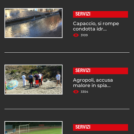
SERVIZI
Capaccio, si rompe
condotta idr...
3109
SERVIZI
Agropoli, accusa
malore in spia...
3354
SERVIZI