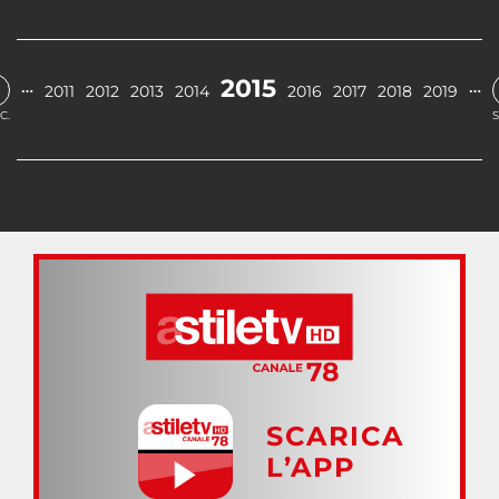
2015
…
…
2011
2012
2013
2014
2016
2017
2018
2019
C.
S
SCARICA
L’APP