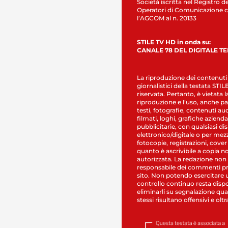
Società iscritta nel Registro de
Operatori di Comunicazione c
l’AGCOM al n. 20133
STILE TV HD in onda su:
CANALE 78 DEL DIGITALE T
La riproduzione dei contenuti
giornalistici della testata STI
riservata. Pertanto, è vietata l
riproduzione e l’uso, anche par
testi, fotografie, contenuti au
filmati, loghi, grafiche aziendal
pubblicitarie, con qualsiasi di
elettronico/digitale o per mez
fotocopie, registrazioni, cover
quanto è ascrivibile a copia n
autorizzata. La redazione non
responsabile dei commenti pr
sito. Non potendo esercitare 
controllo continuo resta dispo
eliminarli su segnalazione qual
stessi risultano offensivi e oltr