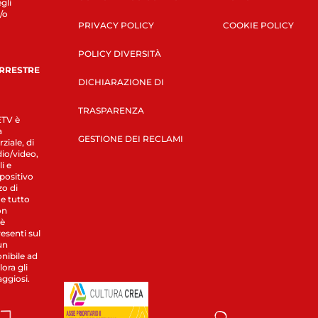
gli
/o
PRIVACY POLICY
COOKIE POLICY
POLICY DIVERSITÀ
ERRESTRE
DICHIARAZIONE DI
TRASPARENZA
LETV è
a
GESTIONE DEI RECLAMI
ziale, di
dio/video,
i e
spositivo
zo di
 e tutto
on
 è
esenti sul
un
nibile ad
ora gli
aggiosi.