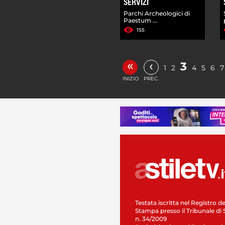
SERVIZI
Parchi Archeologici di
Paestum ...
155
«
‹
3
1
2
4
5
6
7
INIZIO
PREC.
Testata iscritta nel Registro de
Stampa presso il Tribunale di 
n. 34/2009