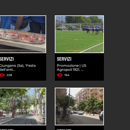
SERVIZI
SERVIZI
Giungano (Sa), 'Festa
Promozione | US
dell'anti...
Agropoli 1921. ...
228
164