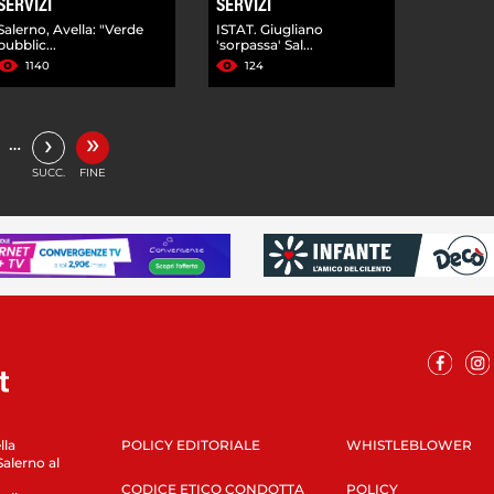
SERVIZI
SERVIZI
Salerno, Avella: "Verde
ISTAT. Giugliano
pubblic...
'sorpassa' Sal...
1140
124
»
›
…
SUCC.
FINE
lla
POLICY EDITORIALE
WHISTLEBLOWER
Salerno al
CODICE ETICO CONDOTTA
POLICY