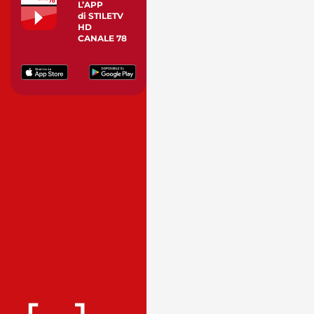
L’APP
di STILETV
HD
CANALE 78