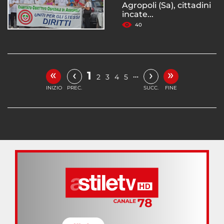
Agropoli (Sa), cittadini
incate...
40
«
»
‹
›
1
…
2
3
4
5
INIZIO
PREC.
SUCC.
FINE