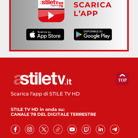
SCARICA
L’APP
Scarica l'app di STILE TV HD
STILE TV HD in onda su:
CANALE 78 DEL DIGITALE TERRESTRE