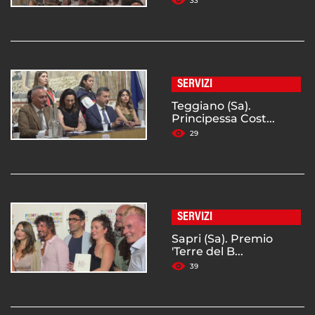
33
SERVIZI
Teggiano (Sa).
Principessa Cost...
29
SERVIZI
Sapri (Sa). Premio
'Terre del B...
39