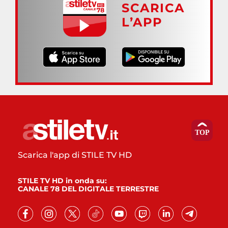
SCARICA
L’APP
Scarica l'app di STILE TV HD
STILE TV HD in onda su:
CANALE 78 DEL DIGITALE TERRESTRE