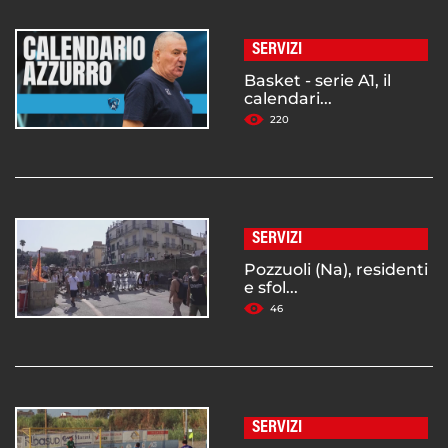
SERVIZI
Basket - serie A1, il
calendari...
220
SERVIZI
Pozzuoli (Na), residenti
e sfol...
46
SERVIZI