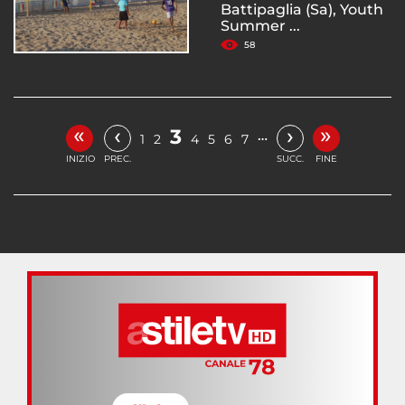
Battipaglia (Sa), Youth
Summer ...
58
«
»
‹
›
3
…
1
2
4
5
6
7
INIZIO
PREC.
SUCC.
FINE