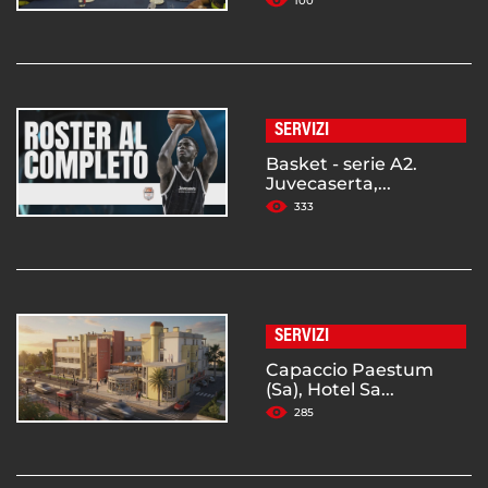
100
SERVIZI
Basket - serie A2.
Juvecaserta,...
333
SERVIZI
Capaccio Paestum
(Sa), Hotel Sa...
285