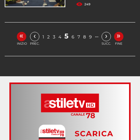
249
«
»
‹
›
5
…
1
2
3
4
6
7
8
9
INIZIO
PREC.
SUCC.
FINE
SCARICA