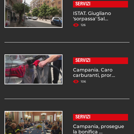
SERVIZI
ISTAT. Giugliano
'sorpassa' Sal...
126
SERVIZI
Campania. Caro
carburanti, pror...
106
SERVIZI
Campania, prosegue
la bonifica ...