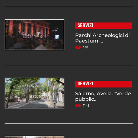
SERVIZI
Parchi Archeologici di
Paestum ...
158
SERVIZI
Salerno, Avella: "Verde
pubblic...
1143