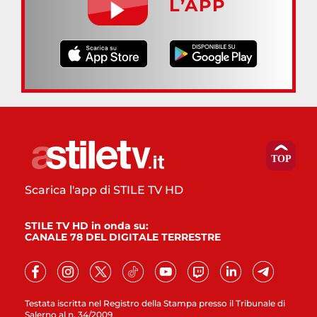
L’APP
Scarica l'app di STILE TV HD
STILE TV HD in onda su:
CANALE 78 DEL DIGITALE TERRESTRE
Testata iscritta nel Registro della Stampa presso il Tribunale di
Salerno al n. 34/2009