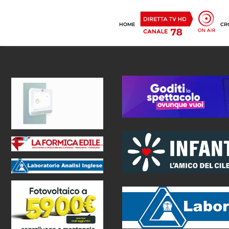
HOME
CR