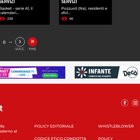
SERVIZI
SERVIZI
Basket - serie A1, il
Pozzuoli (Na), residenti e
calendari...
sfol...
238
66
»
›
…
8
SUCC.
FINE
lla
POLICY EDITORIALE
WHISTLEBLOWER
Salerno al
CODICE ETICO CONDOTTA
POLICY