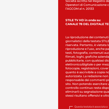
Società iscritta nel Registro de
Operatori di Comunicazione c
l’AGCOM al n. 20133
STILE TV HD in onda su:
CANALE 78 DEL DIGITALE T
La riproduzione dei contenuti
giornalistici della testata STI
riservata. Pertanto, è vietata l
riproduzione e l’uso, anche par
testi, fotografie, contenuti au
filmati, loghi, grafiche aziendal
pubblicitarie, con qualsiasi di
elettronico/digitale o per mez
fotocopie, registrazioni, cover
quanto è ascrivibile a copia n
autorizzata. La redazione non
responsabile dei commenti pr
sito. Non potendo esercitare 
controllo continuo resta dispo
eliminarli su segnalazione qual
stessi risultano offensivi e oltr