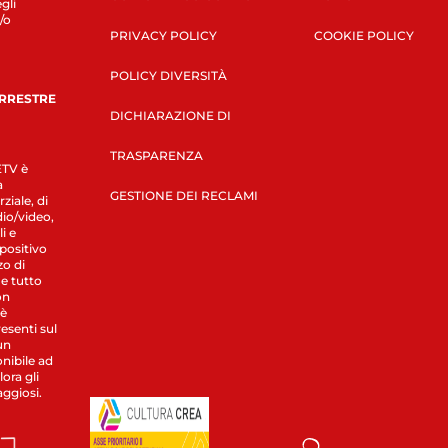
gli
/o
PRIVACY POLICY
COOKIE POLICY
POLICY DIVERSITÀ
ERRESTRE
DICHIARAZIONE DI
TRASPARENZA
LETV è
a
GESTIONE DEI RECLAMI
ziale, di
dio/video,
i e
spositivo
zo di
 e tutto
on
 è
esenti sul
un
nibile ad
ora gli
aggiosi.