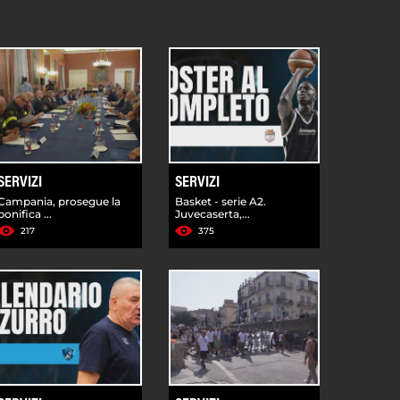
SERVIZI
SERVIZI
Campania, prosegue la
Basket - serie A2.
bonifica ...
Juvecaserta,...
217
375