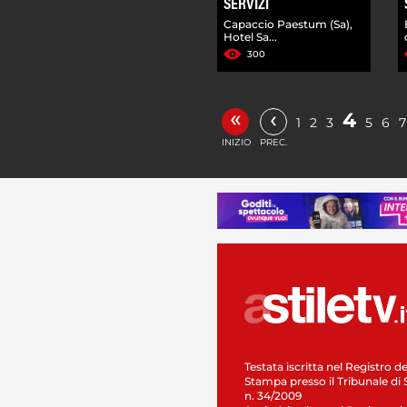
SERVIZI
Capaccio Paestum (Sa),
Hotel Sa...
300
«
‹
4
1
2
3
5
6
7
INIZIO
PREC.
Testata iscritta nel Registro de
Stampa presso il Tribunale di 
n. 34/2009