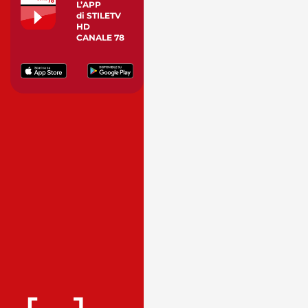
L’APP
di STILETV
HD
CANALE 78