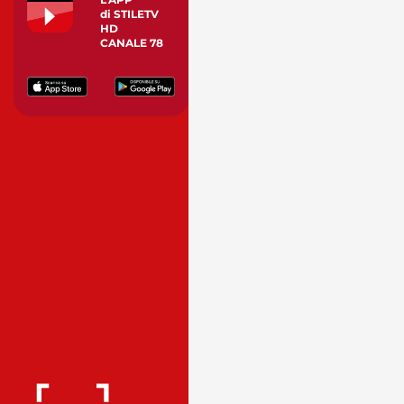
di STILETV
HD
CANALE 78