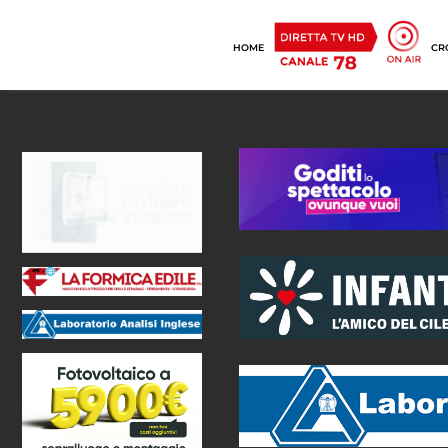
HOME
CR