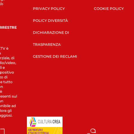
/o
PRIVACY POLICY
COOKIE POLICY
POLICY DIVERSITÀ
ERRESTRE
DICHIARAZIONE DI
TRASPARENZA
LETV è
a
GESTIONE DEI RECLAMI
ziale, di
dio/video,
i e
spositivo
zo di
 e tutto
on
 è
esenti sul
un
nibile ad
ora gli
aggiosi.