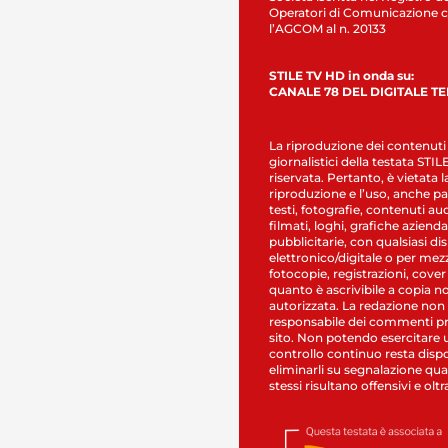
Operatori di Comunicazione c
l’AGCOM al n. 20133
STILE TV HD in onda su:
CANALE 78 DEL DIGITALE T
La riproduzione dei contenuti
giornalistici della testata STI
riservata. Pertanto, è vietata l
riproduzione e l’uso, anche par
testi, fotografie, contenuti au
filmati, loghi, grafiche aziendal
pubblicitarie, con qualsiasi di
elettronico/digitale o per mez
fotocopie, registrazioni, cover
quanto è ascrivibile a copia n
autorizzata. La redazione non
responsabile dei commenti pr
sito. Non potendo esercitare 
controllo continuo resta dispo
eliminarli su segnalazione qual
stessi risultano offensivi e oltr