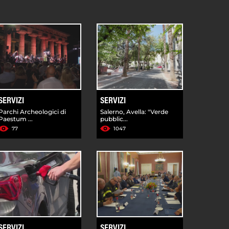
SERVIZI
SERVIZI
Parchi Archeologici di
Salerno, Avella: "Verde
Paestum ...
pubblic...
77
1047
SERVIZI
SERVIZI