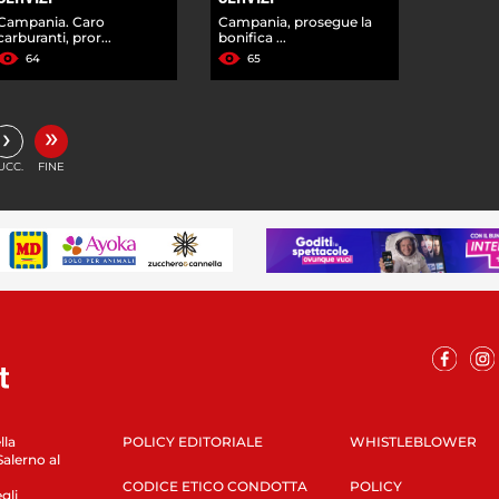
Campania. Caro
Campania, prosegue la
carburanti, pror...
bonifica ...
64
65
»
›
UCC.
FINE
lla
POLICY EDITORIALE
WHISTLEBLOWER
Salerno al
CODICE ETICO CONDOTTA
POLICY
gli