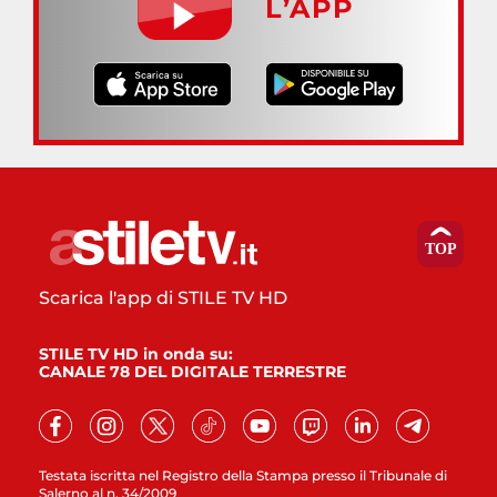
L’APP
Scarica l'app di STILE TV HD
STILE TV HD in onda su:
CANALE 78 DEL DIGITALE TERRESTRE
Testata iscritta nel Registro della Stampa presso il Tribunale di
Salerno al n. 34/2009