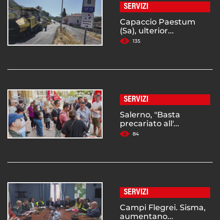
SERVIZI
Capaccio Paestum
(Sa), ulterior...
135
SERVIZI
Salerno, "Basta
precariato all'...
84
SERVIZI
Campi Flegrei. Sisma,
aumentano...