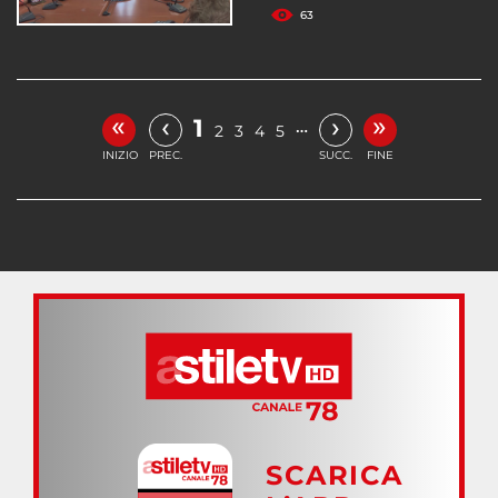
63
«
»
‹
›
1
…
2
3
4
5
INIZIO
PREC.
SUCC.
FINE
SCARICA