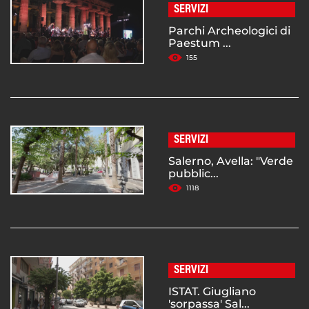
SERVIZI
Parchi Archeologici di
Paestum ...
155
SERVIZI
Salerno, Avella: "Verde
pubblic...
1118
SERVIZI
ISTAT. Giugliano
'sorpassa' Sal...