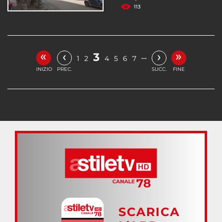
113
«
»
‹
›
3
…
1
2
4
5
6
7
INIZIO
PREC.
SUCC.
FINE
SCARICA