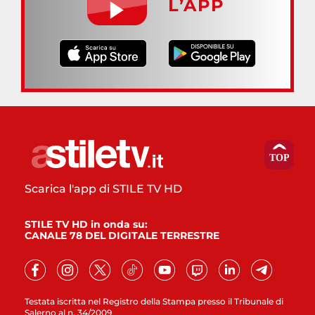
L’APP
Scarica l'app di STILE TV HD
STILE TV HD in onda su:
CANALE 78 DEL DIGITALE TERRESTRE
Testata iscritta nel Registro della Stampa presso il Tribunale di
Salerno al n. 34/2009