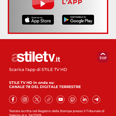
L’APP
Scarica l'app di STILE TV HD
STILE TV HD in onda su:
CANALE 78 DEL DIGITALE TERRESTRE
Testata iscritta nel Registro della Stampa presso il Tribunale di
Salerno al n. 34/2009