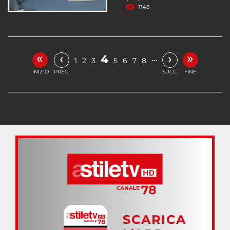
1146
«
»
‹
›
4
…
1
2
3
5
6
7
8
INIZIO
PREC.
SUCC.
FINE
SCARICA