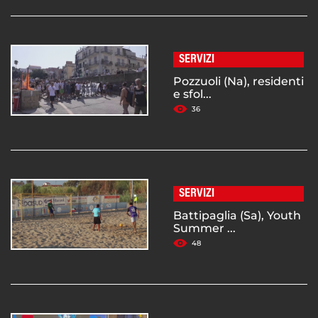
SERVIZI
Pozzuoli (Na), residenti
e sfol...
36
SERVIZI
Battipaglia (Sa), Youth
Summer ...
48