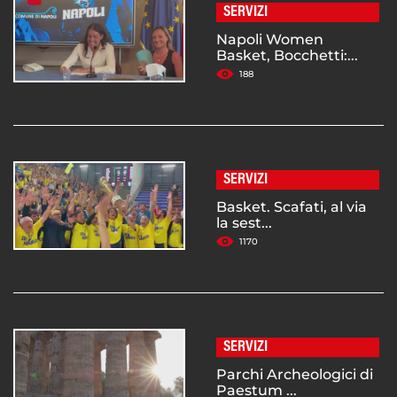
SERVIZI
Napoli Women
Basket, Bocchetti:...
188
SERVIZI
Basket. Scafati, al via
la sest...
1170
SERVIZI
Parchi Archeologici di
Paestum ...