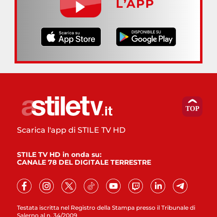
L’APP
Scarica l'app di STILE TV HD
STILE TV HD in onda su:
CANALE 78 DEL DIGITALE TERRESTRE
Testata iscritta nel Registro della Stampa presso il Tribunale di
Salerno al n. 34/2009