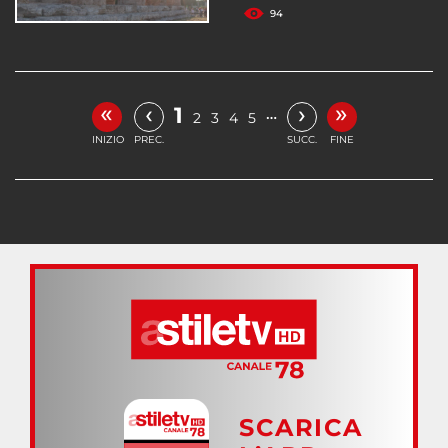
94
«
»
‹
›
1
…
2
3
4
5
INIZIO
PREC.
SUCC.
FINE
SCARICA