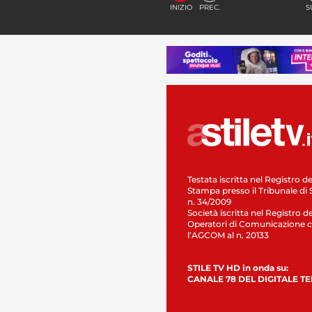
INIZIO
PREC.
S
Testata iscritta nel Registro de
Stampa presso il Tribunale di 
n. 34/2009
Società iscritta nel Registro de
Operatori di Comunicazione c
l’AGCOM al n. 20133
STILE TV HD in onda su:
CANALE 78 DEL DIGITALE T