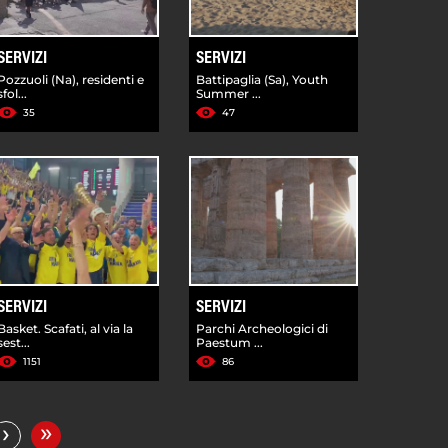
SERVIZI
SERVIZI
Pozzuoli (Na), residenti e
Battipaglia (Sa), Youth
sfol...
Summer ...
35
47
SERVIZI
SERVIZI
Basket. Scafati, al via la
Parchi Archeologici di
sest...
Paestum ...
1151
86
»
›