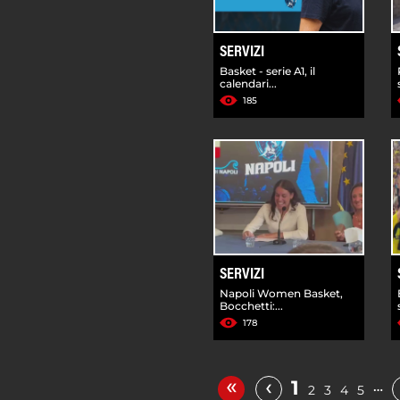
SERVIZI
Basket - serie A1, il
calendari...
185
SERVIZI
Napoli Women Basket,
Bocchetti:...
178
«
‹
1
…
2
3
4
5