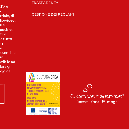
TRASPARENZA
LETV è
a
GESTIONE DEI RECLAMI
ziale, di
dio/video,
i e
spositivo
zo di
 e tutto
on
 è
esenti sul
un
nibile ad
ora gli
aggiosi.