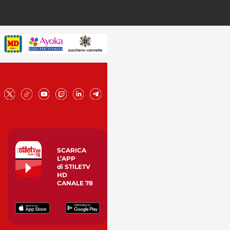
SCARICA
L’APP
di STILETV
HD
CANALE 78