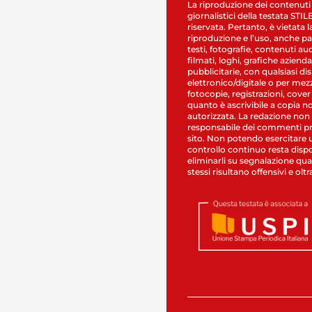
La riproduzione dei contenuti
giornalistici della testata STI
riservata. Pertanto, è vietata l
riproduzione e l’uso, anche par
testi, fotografie, contenuti au
filmati, loghi, grafiche aziendal
pubblicitarie, con qualsiasi di
elettronico/digitale o per mez
fotocopie, registrazioni, cover
quanto è ascrivibile a copia n
autorizzata. La redazione non
responsabile dei commenti pr
sito. Non potendo esercitare 
controllo continuo resta dispo
eliminarli su segnalazione qual
stessi risultano offensivi e oltr