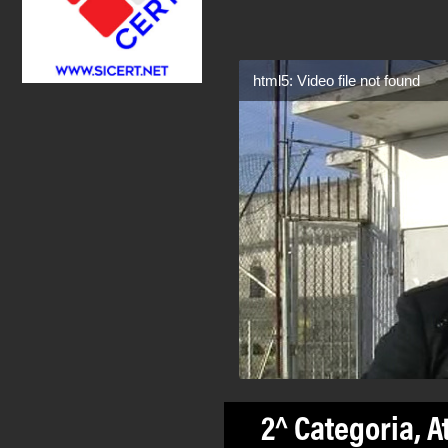
html5: Video file not found
2^ Categoria, A